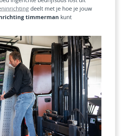
ed ingerichte bedrijfsbus lost dit
eninrichting
deelt met je hoe je jouw
inrichting timmerman
kunt