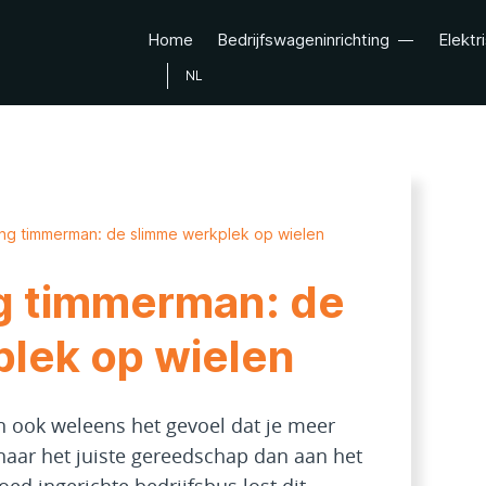
Home
Bedrijfswageninrichting
Elektr
NL
ting timmerman: de slimme werkplek op wielen
ng timmerman: de
lek op wielen
 ook weleens het gevoel dat je meer
 naar het juiste gereedschap dan aan het