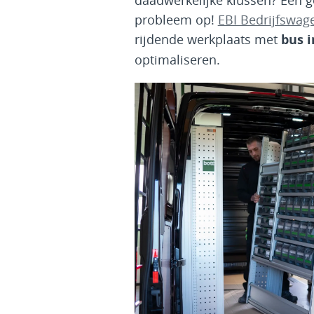
daadwerkelijke klussen? Een go
probleem op!
EBI Bedrijfswag
rijdende werkplaats met
bus 
optimaliseren.